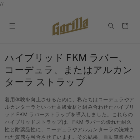
コンテ
//
ンツに
進む
カ
ー
ト
コ
ハイブリッド FKM ラバー、
レ
コーデュラ、またはアルカン
ク
ターラ ストラップ
シ
着用体験を向上させるために、私たちはコーデュラやア
ョ
ルカンターラといった高級素材と組み合わせたハイブリ
ッド FKM ラバーストラップを導入しました。これらの
ン
ハイブリッドストラップは、FKM ラバーの優れた耐久
:
性と耐薬品性に、コーデュラやアルカンターラの洗練さ
れた質感を融合させています。その結果、自動車業界か