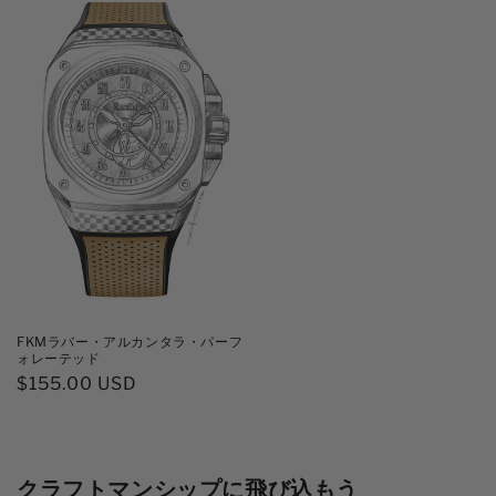
価
格
格
FKMラバー・アルカンタラ・パーフ
ォレーテッド
通
$155.00 USD
常
価
格
クラフトマンシップに飛び込もう