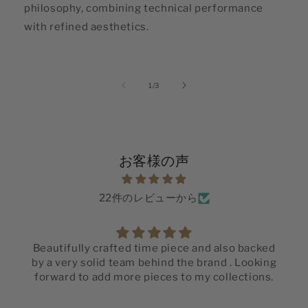
philosophy, combining technical performance
with refined aesthetics.
の
1
/
3
お客様の声
22件のレビューから
Beautifully crafted time piece and also backed
by a very solid team behind the brand . Looking
forward to add more pieces to my collections.