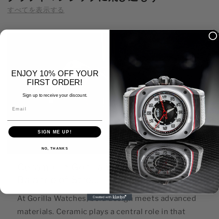
すべてを表示する
ENJOY 10% OFF YOUR
FIRST ORDER!
Sign up to receive your discount.
Email
SIGN ME UP!
NO, THANKS
Ceramic in Gorilla Watches: The
Balance of Stre...
At Gorilla Watches, bold design meets advanced
materials. Ceramic plays a central role in that