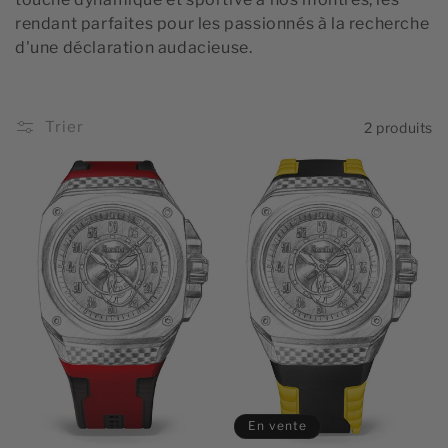
i
rendant parfaites pour les passionnés à la recherche
o
d'une déclaration audacieuse.
n
:
Trier
2 produits
En vente