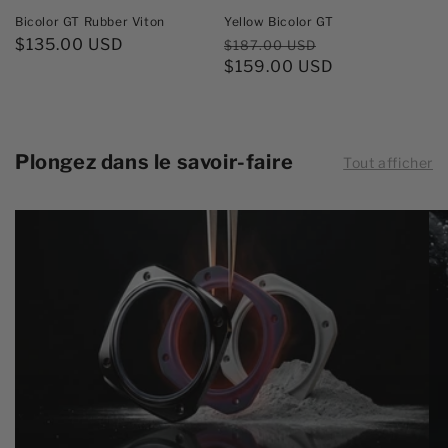
Bicolor GT Rubber Viton
Yellow Bicolor GT
Prix
$135.00 USD
Prix
Prix
$187.00 USD
habituel
habituel
$159.00 USD
promotionnel
Plongez dans le savoir-faire
Tout afficher